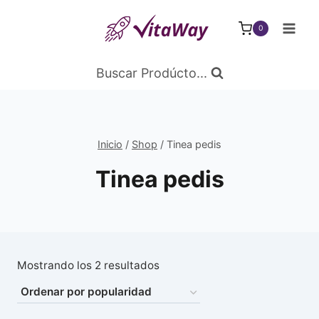
Saltar
al
0
Contenido
Buscar Prodúcto...
Inicio
/
Shop
/
Tinea pedis
Tinea pedis
Ordenado
Mostrando los 2 resultados
por
popularidad