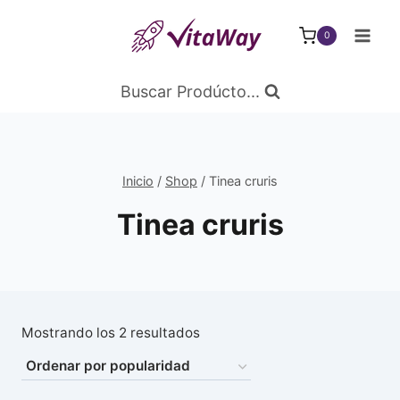
Saltar
al
0
Contenido
Buscar Prodúcto...
Inicio
/
Shop
/
Tinea cruris
Tinea cruris
Ordenado
Mostrando los 2 resultados
por
popularidad