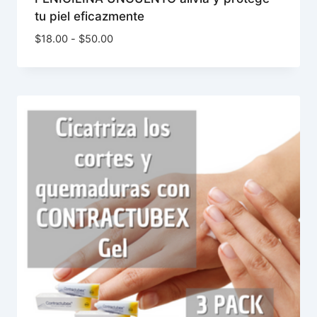
tu piel eficazmente
Rango
$
18.00
-
$
50.00
de
precios:
desde
$18.00
hasta
$50.00