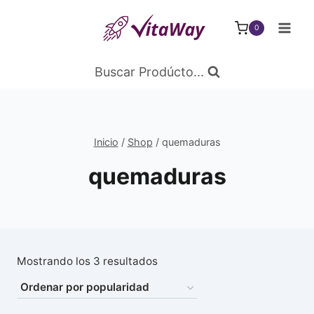
Saltar
al
0
Contenido
Buscar Prodúcto...
Inicio
/
Shop
/
quemaduras
quemaduras
Ordenado
Mostrando los 3 resultados
por
popularidad