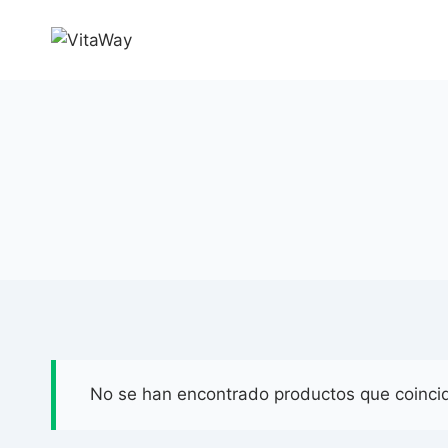
Saltar
al
Contenido
No se han encontrado productos que coincid