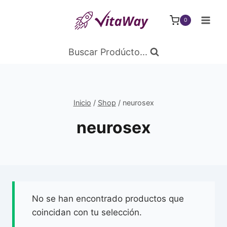
Saltar
al
0
Contenido
Buscar Prodúcto...
Inicio
/
Shop
/
neurosex
neurosex
No se han encontrado productos que
coincidan con tu selección.