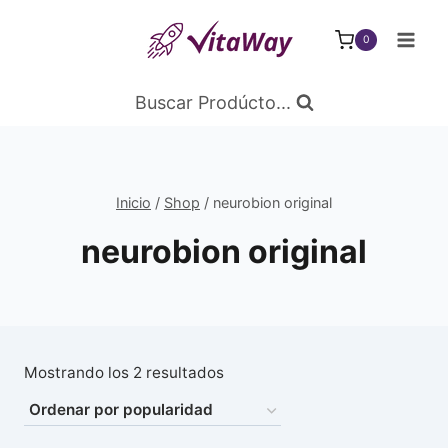
Saltar
al
0
Contenido
Buscar Prodúcto...
Inicio
/
Shop
/
neurobion original
neurobion original
Ordenado
Mostrando los 2 resultados
por
popularidad