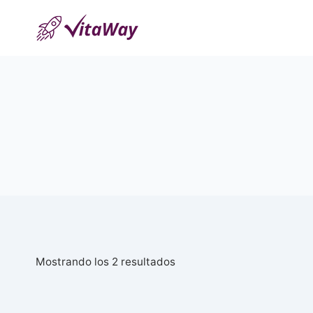
Saltar
al
Contenido
Ordenado
Mostrando los 2 resultados
por
popularidad