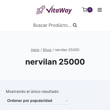
Saltar
al
0
Contenido
Buscar Prodúcto...
Inicio
/
Shop
/
nervilan 25000
nervilan 25000
Mostrando el único resultado