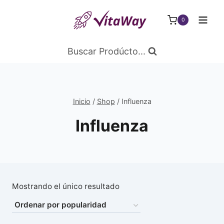
Saltar
al
0
Contenido
Buscar Prodúcto...
Inicio
/
Shop
/
Influenza
Influenza
Mostrando el único resultado