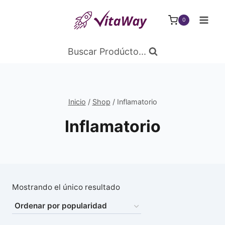
Saltar
al
0
Contenido
Buscar Prodúcto...
Inicio
/
Shop
/
Inflamatorio
Inflamatorio
Mostrando el único resultado