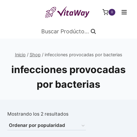
Saltar
al
0
Contenido
Buscar Prodúcto...
Inicio
/
Shop
/
infecciones provocadas por bacterias
infecciones provocadas
por bacterias
Ordenado
Mostrando los 2 resultados
por
popularidad