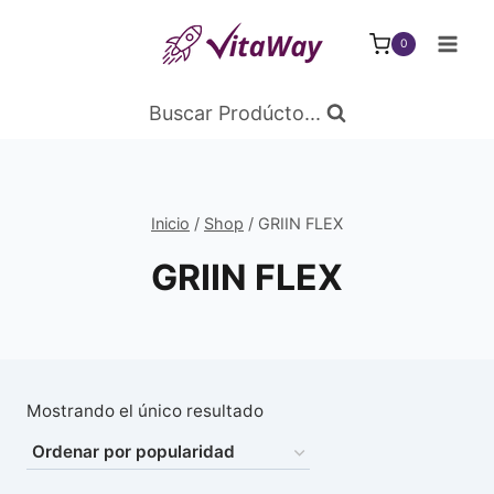
Saltar
al
0
Contenido
Buscar Prodúcto...
Inicio
/
Shop
/
GRIIN FLEX
GRIIN FLEX
Mostrando el único resultado