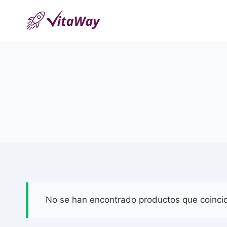
Saltar
al
Contenido
No se han encontrado productos que coincid