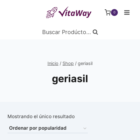
Saltar
al
0
Contenido
Buscar Prodúcto...
Inicio
/
Shop
/
geriasil
geriasil
Mostrando el único resultado