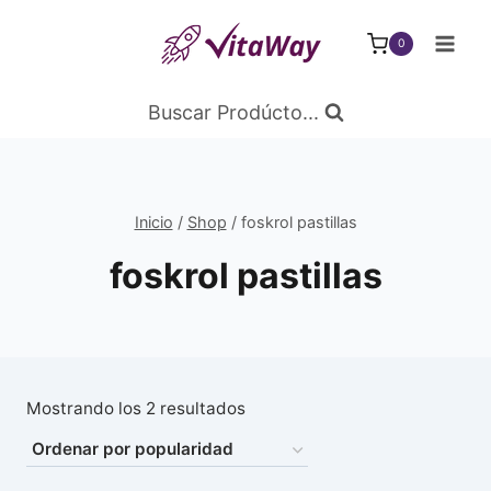
Saltar
al
0
Contenido
Buscar Prodúcto...
Inicio
/
Shop
/
foskrol pastillas
foskrol pastillas
Ordenado
Mostrando los 2 resultados
por
popularidad