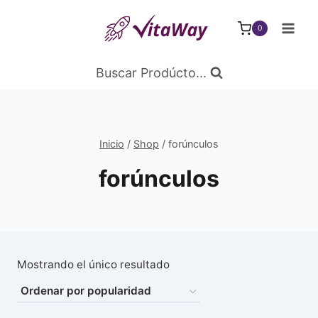
Saltar
al
0
Contenido
Buscar Prodúcto...
Inicio
/
Shop
/
forúnculos
forúnculos
Mostrando el único resultado