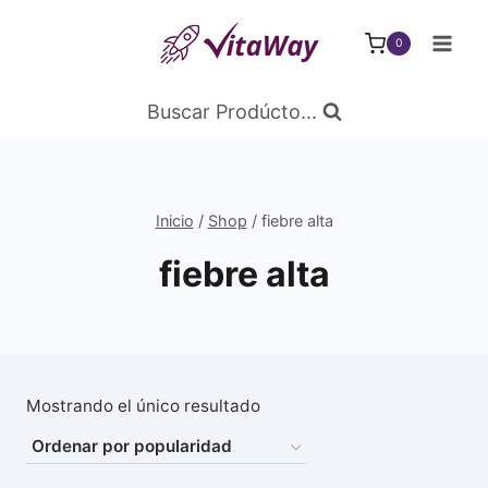
Saltar
al
0
Contenido
Buscar Prodúcto...
Inicio
/
Shop
/
fiebre alta
fiebre alta
Mostrando el único resultado