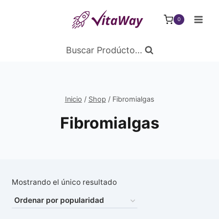
Saltar
al
0
Contenido
Buscar Prodúcto...
Inicio
/
Shop
/
Fibromialgas
Fibromialgas
Mostrando el único resultado