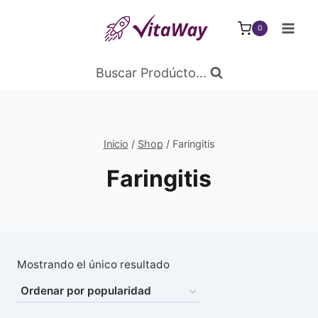
Saltar
al
0
Contenido
Buscar Prodúcto...
Inicio
/
Shop
/
Faringitis
Faringitis
Mostrando el único resultado