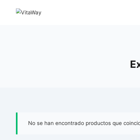
Saltar
al
Contenido
E
No se han encontrado productos que coincid