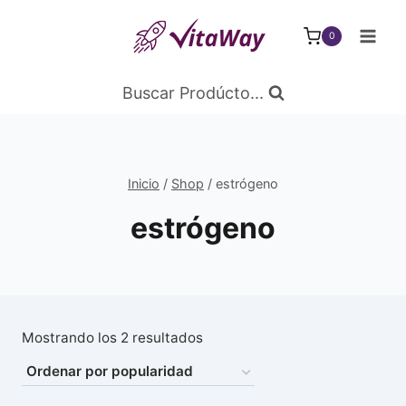
Saltar
al
0
Contenido
Buscar Prodúcto...
Inicio
/
Shop
/
estrógeno
estrógeno
Ordenado
Mostrando los 2 resultados
por
popularidad