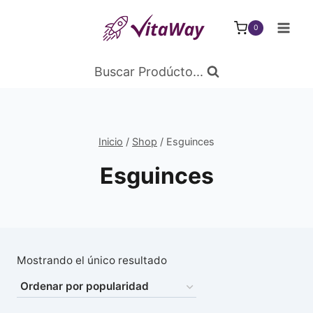
Saltar
al
0
Contenido
Buscar Prodúcto...
Inicio
/
Shop
/
Esguinces
Esguinces
Mostrando el único resultado