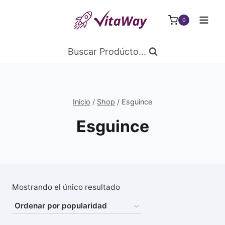
Saltar
al
0
Contenido
Buscar Prodúcto...
Inicio
/
Shop
/
Esguince
Esguince
Mostrando el único resultado