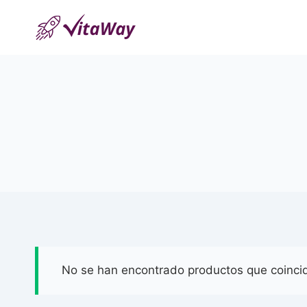
Saltar
al
Contenido
No se han encontrado productos que coincid