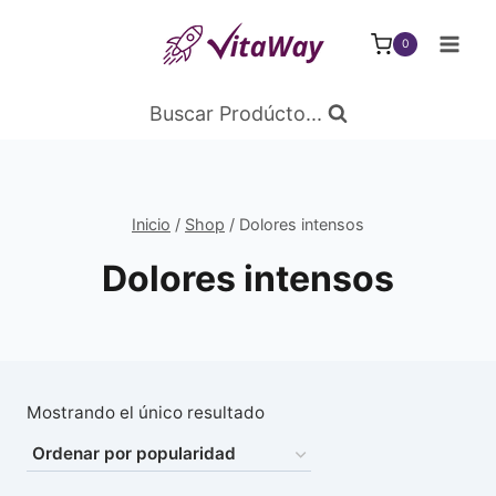
Saltar
al
0
Contenido
Buscar Prodúcto...
Inicio
/
Shop
/
Dolores intensos
Dolores intensos
Mostrando el único resultado