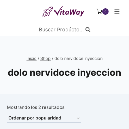
Saltar
al
0
Contenido
Buscar Prodúcto...
Inicio
/
Shop
/
dolo nervidoce inyeccion
dolo nervidoce inyeccion
Ordenado
Mostrando los 2 resultados
por
popularidad