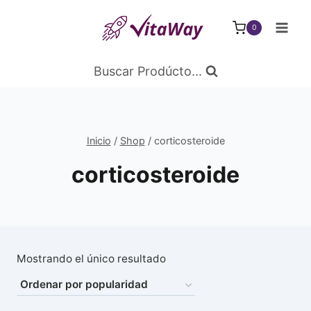
Saltar
al
0
Contenido
Buscar Prodúcto...
Inicio
/
Shop
/
corticosteroide
corticosteroide
Mostrando el único resultado