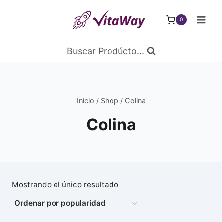
Saltar
al
0
Contenido
Buscar Prodúcto...
Inicio
/
Shop
/
Colina
Colina
Mostrando el único resultado