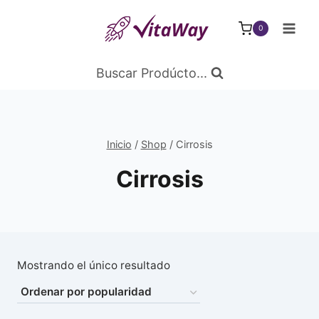
Saltar
al
0
Contenido
Buscar Prodúcto...
Inicio
/
Shop
/
Cirrosis
Cirrosis
Mostrando el único resultado