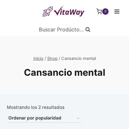
Saltar
al
0
Contenido
Buscar Prodúcto...
Inicio
/
Shop
/
Cansancio mental
Cansancio mental
Ordenado
Mostrando los 2 resultados
por
popularidad