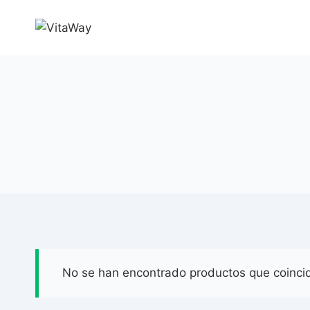
Saltar
al
Contenido
No se han encontrado productos que coincid