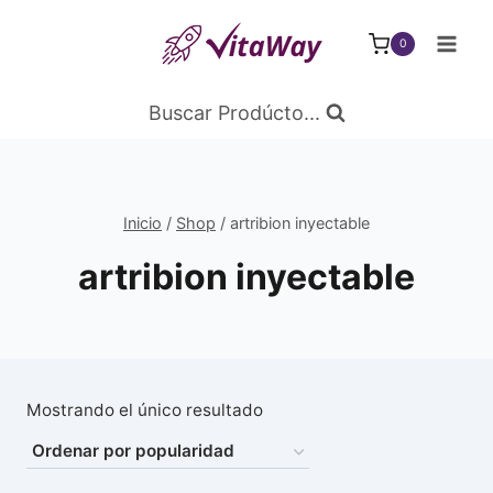
Saltar
al
0
Contenido
Buscar Prodúcto...
Inicio
/
Shop
/
artribion inyectable
artribion inyectable
Mostrando el único resultado