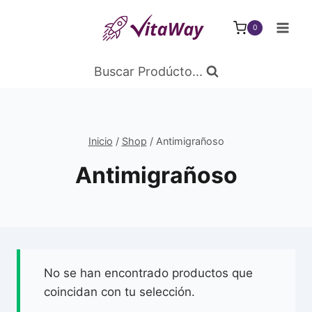
Saltar
al
0
Contenido
Buscar Prodúcto...
Inicio
/
Shop
/
Antimigrañoso
Antimigrañoso
No se han encontrado productos que
coincidan con tu selección.