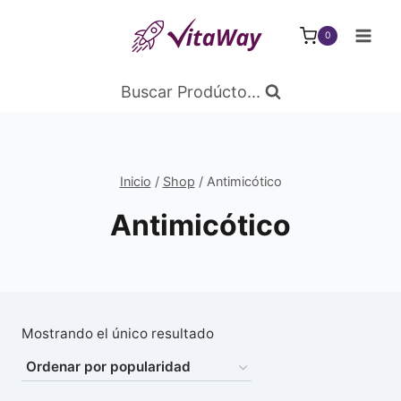
Saltar
al
0
Contenido
Buscar Prodúcto...
Inicio
/
Shop
/
Antimicótico
Antimicótico
Mostrando el único resultado