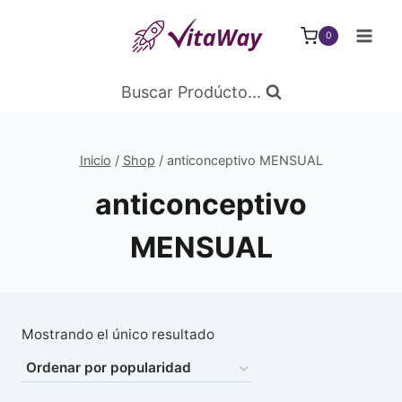
Saltar
al
0
Contenido
Buscar Prodúcto...
Inicio
/
Shop
/
anticonceptivo MENSUAL
anticonceptivo
MENSUAL
Mostrando el único resultado