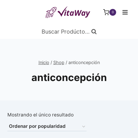
Saltar
al
0
Contenido
Buscar Prodúcto...
Inicio
/
Shop
/
anticoncepción
anticoncepción
Mostrando el único resultado