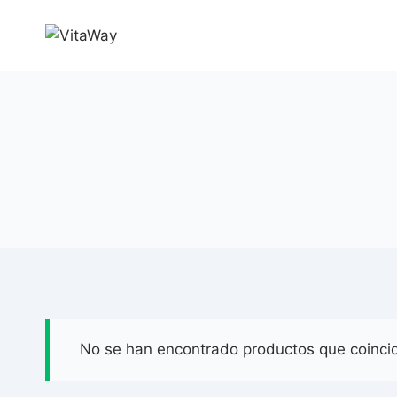
Saltar
al
Contenido
No se han encontrado productos que coincid