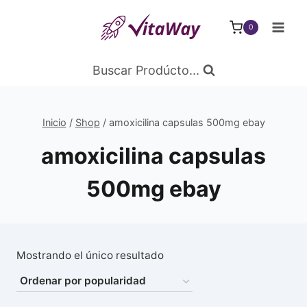
Saltar
al
0
Contenido
Buscar Prodúcto...
Inicio
/
Shop
/
amoxicilina capsulas 500mg ebay
amoxicilina capsulas
500mg ebay
Mostrando el único resultado