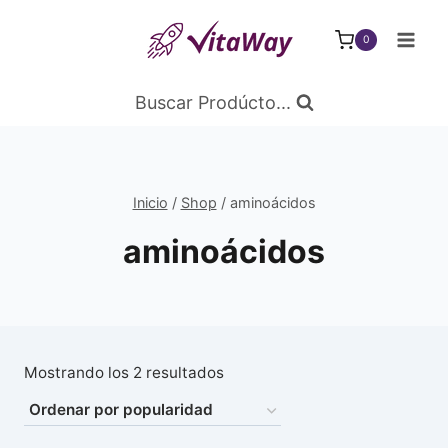
Saltar
al
0
Contenido
Buscar Prodúcto...
Inicio
/
Shop
/
aminoácidos
aminoácidos
Ordenado
Mostrando los 2 resultados
por
popularidad