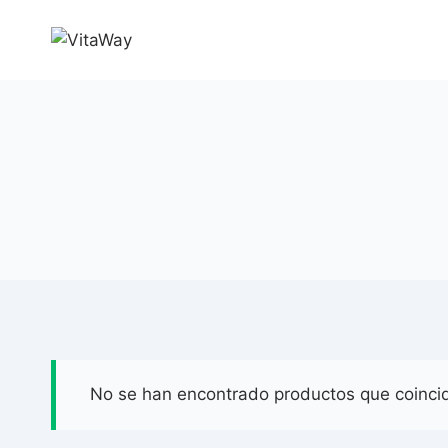
Saltar
al
Contenido
No se han encontrado productos que coincid