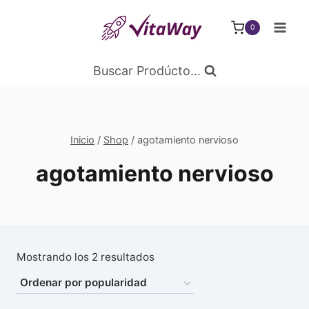
Saltar
al
0
Contenido
Buscar Prodúcto...
Inicio
/
Shop
/
agotamiento nervioso
agotamiento nervioso
Ordenado
Mostrando los 2 resultados
por
popularidad