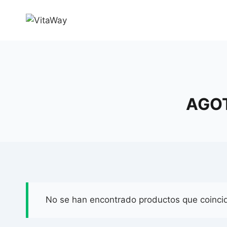
Saltar
al
Contenido
AGOT
No se han encontrado productos que coincid