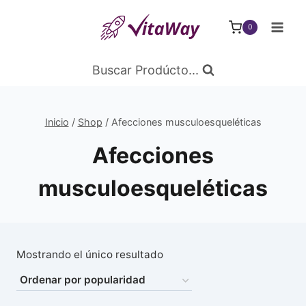
Saltar
al
0
Contenido
Buscar Prodúcto...
Inicio
/
Shop
/
Afecciones musculoesqueléticas
Afecciones
musculoesqueléticas
Mostrando el único resultado