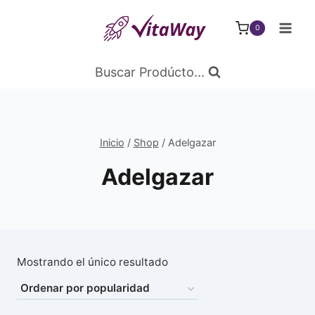
Saltar
al
0
Contenido
Buscar Prodúcto...
Inicio
/
Shop
/
Adelgazar
Adelgazar
Mostrando el único resultado