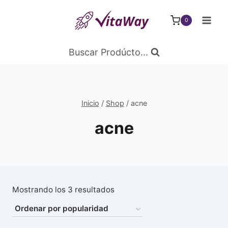
Saltar
al
0
Contenido
Buscar Prodúcto...
Inicio
/
Shop
/
acne
acne
Ordenado
Mostrando los 3 resultados
por
popularidad