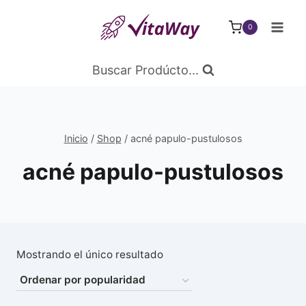
Saltar
al
0
Contenido
Buscar Prodúcto...
Inicio
/
Shop
/
acné papulo-pustulosos
acné papulo-pustulosos
Mostrando el único resultado