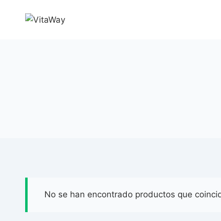
Saltar
al
Contenido
No se han encontrado productos que coincid