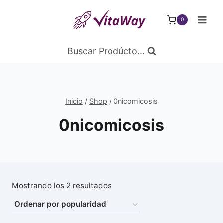
Saltar
al
0
Contenido
Buscar Prodúcto...
Inicio
/
Shop
/
0nicomicosis
0nicomicosis
Ordenado
Mostrando los 2 resultados
por
popularidad